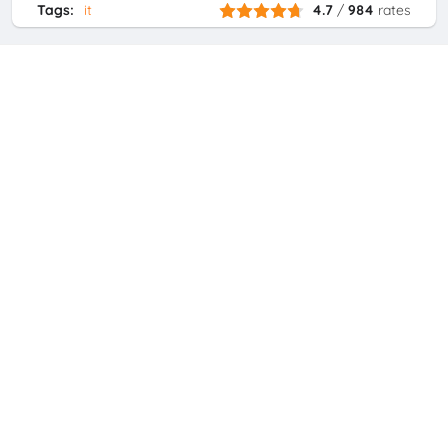
Tags:
it
4.7
/
984
rates